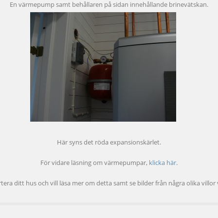
En värmepump samt behållaren på sidan innehållande brinevätskan.
Här syns det röda expansionskärlet.
För vidare läsning om värmepumpar,
klicka här
.
era ditt hus och vill läsa mer om detta samt se bilder från några olika villo