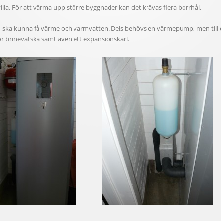
villa. För att värma upp större byggnader kan det krävas flera borrhål.
n ska kunna få värme och varmvatten. Dels behövs en värmepump, men till 
ör brinevätska samt även ett expansionskärl.