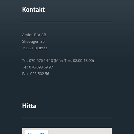
Arvids Rör AB
Skovägen 35
790 21 Bjursås
Tel: 070-676 14 10 (Mån-Tors 08.00-13.00)
Tel: 070-398 69 97
Fax: 023-502 56